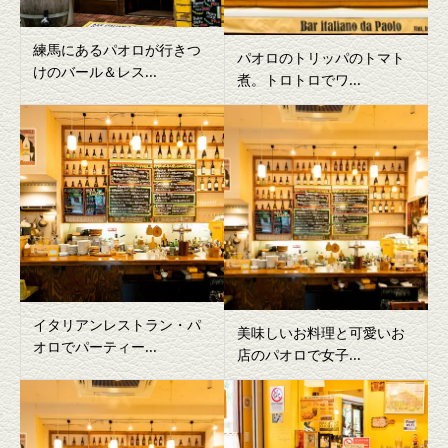
練馬にあるパオロが行きつ
パオロのトリッパのトマト
けのバール＆レス...
煮。トロトロでワ...
イタリアンレストラン・パ
美味しいお料理と可愛いお
オロでパーティー...
店のパオロで女子...