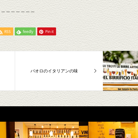
＿＿＿＿＿＿＿＿
RSS
feedly
Pin it
パオロのイタリアンの味