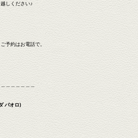
越しください♪
？ご予約はお電話で。
＿＿＿＿＿＿＿＿
ダ
パオロ)