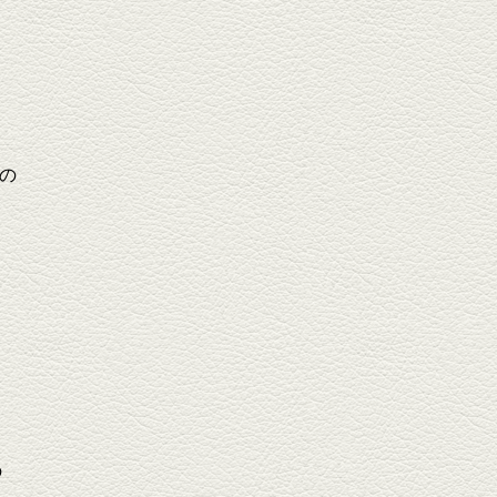
メ
の
と
の