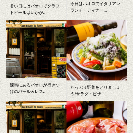
今日はパオロでイタリアン
暑い日にはパオロでクラフ
ランチ・ディナー...
トビールはいかが...
練馬にあるパオロが行きつ
たっぷり野菜をとりましょ
けのバール＆レス...
う/サラダ・ピザ...