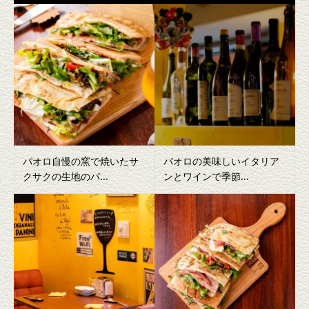
パオロ自慢の窯で焼いたサ
パオロの美味しいイタリア
クサクの生地のパ...
ンとワインで季節...