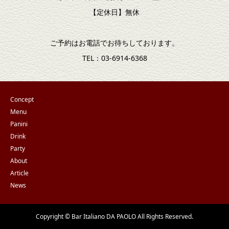
【定休日】無休
ご予約はお電話でお待ちしております。
TEL：03-6914-6368
Concept
Menu
Panini
Drink
Party
About
Article
News
Copyright © Bar Italiano DA PAOLO All Rights Reserved.