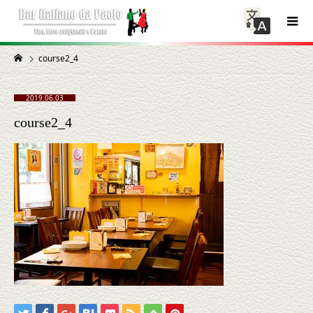
course2_4
2019.06.03
course2_4