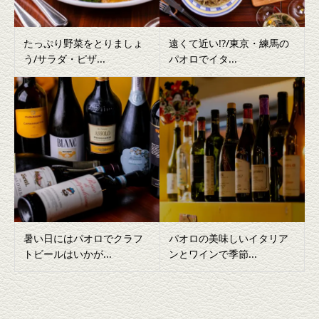
たっぷり野菜をとりましょ
遠くて近い!?/東京・練馬の
う/サラダ・ピザ...
パオロでイタ...
暑い日にはパオロでクラフ
パオロの美味しいイタリア
トビールはいかが...
ンとワインで季節...