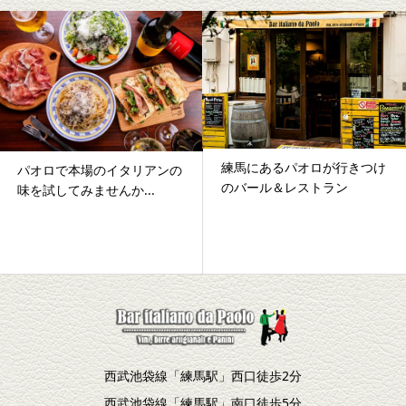
練馬にあるパオロが行きつけ
ロで本場のイタリアンの
たっ
のバール＆レストラン
試してみませんか...
う/
西武池袋線「練馬駅」西口徒歩2分
西武池袋線「練馬駅」南口徒歩5分